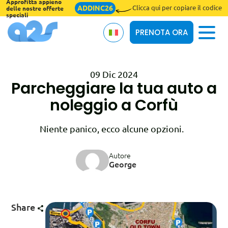
Approfitta appieno
ADDINC26
Clicca qui per copiare il codice
delle nostre offerte
speciali
PRENOTA ORA
09 Dic 2024
Chi siamo
Parcheggiare la tua auto a
noleggio a Corfù
Termini e Condizioni
Blog
Niente panico, ecco alcune opzioni.
Assicuraziones
Autore
George
Online Check-in
Share