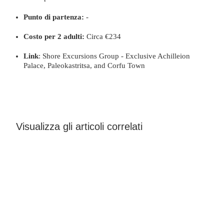
Punto di partenza:
-
Costo per 2 adulti:
Circa €234
Link
:
Shore Excursions Group - Exclusive Achilleion
Palace, Paleokastritsa, and Corfu Town
Visualizza gli articoli correlati
I 7 migliori bar e ristoranti con terrazza a
Corfù città
PER SAPERNE DI PIÙ