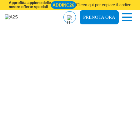
Approfitta appieno delle
ADDINC26
Clicca qui per copiare il codice
nostre offerte speciali
PRENOTA ORA
Chi siamo
Termini e Condizioni
Blog
Assicuraziones
Online Check-in