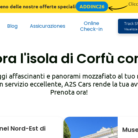
Clicc
eno delle nostre offerte speciali
ADDINC26
Online
Track Sh
Blog
Assicuraziones
Check-in
Visualizza
ra l'isola di Corfù c
ggi affascinanti e panorami mozzafiato al tuo 
n servizio eccellente, A2S Cars rende la tua a
Prenota ora!
nel Nord-Est di
Muse