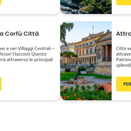
a Corfù Città
Attra
n e nei Villaggi Centrali –
Città v
Tesori Nascosti Questo
attrave
rà attraverso le principali
Patrim
splend
PER