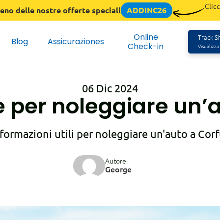
Clicc
eno delle nostre offerte speciali
ADDINC26
Online
Track Sh
Blog
Assicuraziones
Check-in
Visualizza
06 Dic 2024
e per noleggiare un’
formazioni utili per noleggiare un'auto a Cor
Autore
George