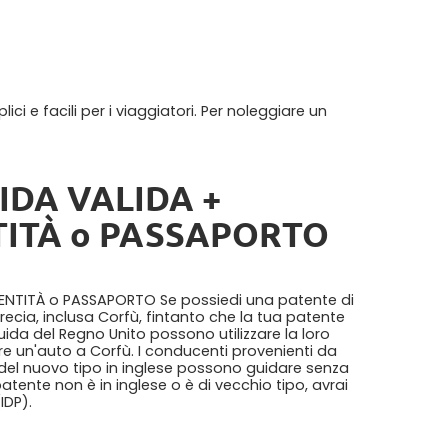
ci e facili per i viaggiatori. Per noleggiare un
IDA VALIDA +
ITÀ o PASSAPORTO
ENTITÀ o PASSAPORTO Se possiedi una patente di
recia, inclusa Corfù, fintanto che la tua patente
uida del Regno Unito possono utilizzare la loro
re un'auto a Corfù. I conducenti provenienti da
a del nuovo tipo in inglese possono guidare senza
patente non è in inglese o è di vecchio tipo, avrai
IDP).