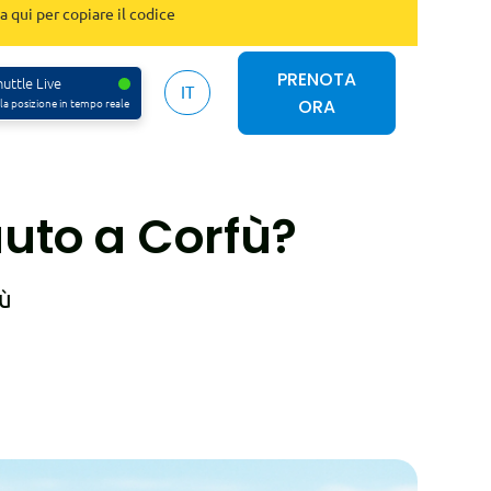
a qui per copiare il codice
PRENOTA
uttle Live
IT
ORA
 la posizione in tempo reale
auto a Corfù?
fù