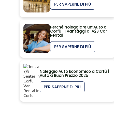
Chi siamo
PER SAPERNE DI PIÙ
Termini e Condizioni
Perché Noleggiare un’Auto a
Corfù | I Vantaggi di A2S Car
Rental
Blog
PER SAPERNE DI PIÙ
Assicuraziones
Online Check-in
Noleggio Auto Economico a Corfù |
Auto a Buon Prezzo 2025
PER SAPERNE DI PIÙ