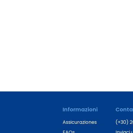
Informazioni
Conta
Assicuraziones
(+30) 2
FAQs
Inviaci