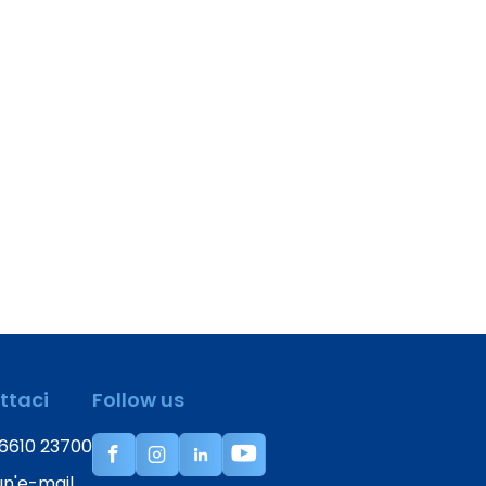
ttaci
Follow us
6610 23700
 un'e-mail