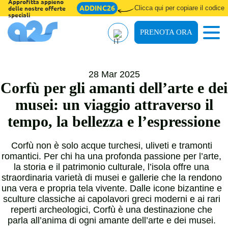
Approfitta appieno
ADDINC26
Clicca qui per copiare il codice
delle nostre offerte
speciali
PRENOTA ORA
28 Mar 2025
Chi siamo
Corfù per gli amanti dell’arte e dei
musei: un viaggio attraverso il
Termini e Condizioni
tempo, la bellezza e l’espressione
Blog
Corfù non è solo acque turchesi, uliveti e tramonti
Assicuraziones
romantici. Per chi ha una profonda passione per l’arte,
la storia e il patrimonio culturale, l’isola offre una
Online Check-in
straordinaria varietà di musei e gallerie che la rendono
una vera e propria tela vivente. Dalle icone bizantine e
sculture classiche ai capolavori greci moderni e ai rari
reperti archeologici, Corfù è una destinazione che
parla all’anima di ogni amante dell’arte e dei musei.