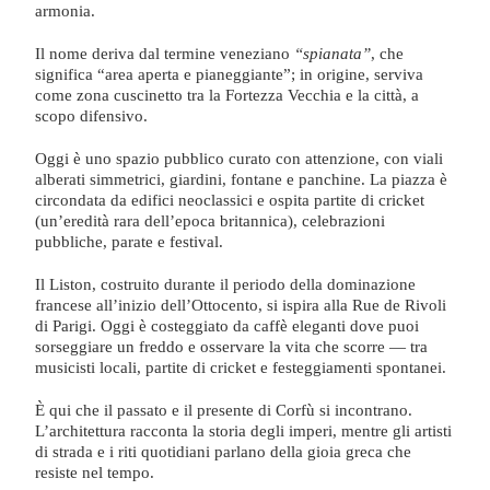
armonia.
Il nome deriva dal termine veneziano
“spianata”
, che
significa “area aperta e pianeggiante”; in origine, serviva
come zona cuscinetto tra la Fortezza Vecchia e la città, a
scopo difensivo.
Oggi è uno spazio pubblico curato con attenzione, con viali
alberati simmetrici, giardini, fontane e panchine. La piazza è
circondata da edifici neoclassici e ospita partite di cricket
(un’eredità rara dell’epoca britannica), celebrazioni
pubbliche, parate e festival.
Il Liston, costruito durante il periodo della dominazione
francese all’inizio dell’Ottocento, si ispira alla Rue de Rivoli
di Parigi. Oggi è costeggiato da caffè eleganti dove puoi
sorseggiare un freddo e osservare la vita che scorre — tra
musicisti locali, partite di cricket e festeggiamenti spontanei.
È qui che il passato e il presente di Corfù si incontrano.
L’architettura racconta la storia degli imperi, mentre gli artisti
di strada e i riti quotidiani parlano della gioia greca che
resiste nel tempo.