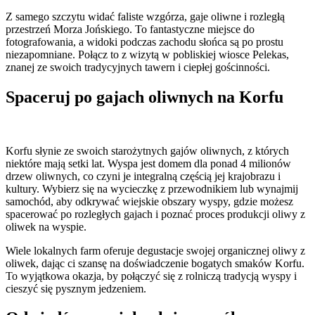
Z samego szczytu widać faliste wzgórza, gaje oliwne i rozległą
przestrzeń Morza Jońskiego. To fantastyczne miejsce do
fotografowania, a widoki podczas zachodu słońca są po prostu
niezapomniane. Połącz to z wizytą w pobliskiej wiosce Pelekas,
znanej ze swoich tradycyjnych tawern i ciepłej gościnności.
Spaceruj po gajach oliwnych na Korfu
Korfu słynie ze swoich starożytnych gajów oliwnych, z których
niektóre mają setki lat. Wyspa jest domem dla ponad 4 milionów
drzew oliwnych, co czyni je integralną częścią jej krajobrazu i
kultury. Wybierz się na wycieczkę z przewodnikiem lub wynajmij
samochód, aby odkrywać wiejskie obszary wyspy, gdzie możesz
spacerować po rozległych gajach i poznać proces produkcji oliwy z
oliwek na wyspie.
Wiele lokalnych farm oferuje degustacje swojej organicznej oliwy z
oliwek, dając ci szansę na doświadczenie bogatych smaków Korfu.
To wyjątkowa okazja, by połączyć się z rolniczą tradycją wyspy i
cieszyć się pysznym jedzeniem.