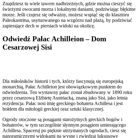
Znajdziesz tu wiele tawern nadbrzeżnych, gdzie można cieszyć się
świeżymi owocami morza i lokalnymi daniami, podziwiając błękitne
morze. Jeśli czujesz się odważny, możesz wspiąć się do klasztoru
Paleokastritsa, usytuowanego na wzgórzu nad plażą, by podziwiać
zapierające dech w piersiach widoki na okolicę.
Odwiedź Pałac Achilleion – Dom
Cesarzowej Sisi
Dla miłośników historii i tych, którzy fascynują się europejską
monarchią, Pałac Achilleion jest obowiązkowym punktem do
odwiedzenia. Ten wystawny pałac został zbudowany w 1890 roku
przez cesarzową Elżbietę Austriacką, znaną jako Sisi, jako letnia
rezydencja. Pałac nosi imię greckiego bohatera Achillesa i jest
hołdem dla mitologii greckiej oraz sztuki klasycznej.
Ogrody otoczone są posągami starożytnych greckich bogów i
bohaterów, w tym szczególnie słynnym posągiem umierającego
Achillesa. Spaceruj po pięknie utrzymanych ogrodach, ciesz się
panoramicznymi widokami na wyspę i zwiedzaj luksusowe