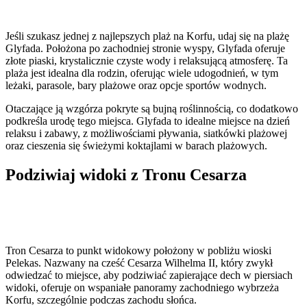
Jeśli szukasz jednej z najlepszych plaż na Korfu, udaj się na plażę
Glyfada. Położona po zachodniej stronie wyspy, Glyfada oferuje
złote piaski, krystalicznie czyste wody i relaksującą atmosferę. Ta
plaża jest idealna dla rodzin, oferując wiele udogodnień, w tym
leżaki, parasole, bary plażowe oraz opcje sportów wodnych.
Otaczające ją wzgórza pokryte są bujną roślinnością, co dodatkowo
podkreśla urodę tego miejsca. Glyfada to idealne miejsce na dzień
relaksu i zabawy, z możliwościami pływania, siatkówki plażowej
oraz cieszenia się świeżymi koktajlami w barach plażowych.
Podziwiaj widoki z Tronu Cesarza
Tron Cesarza to punkt widokowy położony w pobliżu wioski
Pelekas. Nazwany na cześć Cesarza Wilhelma II, który zwykł
odwiedzać to miejsce, aby podziwiać zapierające dech w piersiach
widoki, oferuje on wspaniałe panoramy zachodniego wybrzeża
Korfu, szczególnie podczas zachodu słońca.