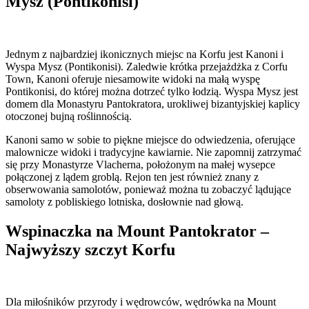
Mysz (Pontikonisi)
Jednym z najbardziej ikonicznych miejsc na Korfu jest Kanoni i
Wyspa Mysz (Pontikonisi). Zaledwie krótka przejażdżka z Corfu
Town, Kanoni oferuje niesamowite widoki na małą wyspę
Pontikonisi, do której można dotrzeć tylko łodzią. Wyspa Mysz jest
domem dla Monastyru Pantokratora, urokliwej bizantyjskiej kaplicy
otoczonej bujną roślinnością.
Kanoni samo w sobie to piękne miejsce do odwiedzenia, oferujące
malownicze widoki i tradycyjne kawiarnie. Nie zapomnij zatrzymać
się przy Monastyrze Vlacherna, położonym na małej wysepce
połączonej z lądem groblą. Rejon ten jest również znany z
obserwowania samolotów, ponieważ można tu zobaczyć lądujące
samoloty z pobliskiego lotniska, dosłownie nad głową.
Wspinaczka na Mount Pantokrator –
Najwyższy szczyt Korfu
Dla miłośników przyrody i wędrowców, wędrówka na Mount