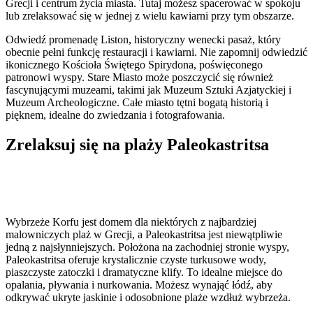
Grecji i centrum życia miasta. Tutaj możesz spacerować w spokoju
lub zrelaksować się w jednej z wielu kawiarni przy tym obszarze.
Odwiedź promenadę Liston, historyczny wenecki pasaż, który
obecnie pełni funkcję restauracji i kawiarni. Nie zapomnij odwiedzić
ikonicznego Kościoła Świętego Spirydona, poświęconego
patronowi wyspy. Stare Miasto może poszczycić się również
fascynującymi muzeami, takimi jak Muzeum Sztuki Azjatyckiej i
Muzeum Archeologiczne. Całe miasto tętni bogatą historią i
pięknem, idealne do zwiedzania i fotografowania.
Zrelaksuj się na plaży Paleokastritsa
Wybrzeże Korfu jest domem dla niektórych z najbardziej
malowniczych plaż w Grecji, a Paleokastritsa jest niewątpliwie
jedną z najsłynniejszych. Położona na zachodniej stronie wyspy,
Paleokastritsa oferuje krystalicznie czyste turkusowe wody,
piaszczyste zatoczki i dramatyczne klify. To idealne miejsce do
opalania, pływania i nurkowania. Możesz wynająć łódź, aby
odkrywać ukryte jaskinie i odosobnione plaże wzdłuż wybrzeża.