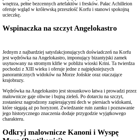
wnętrza, pełne bezcennych artefaktów i fresków. Pałac Achilleion
oferuje wgląd w królewską przeszłość Korfu i stanowi spokojną
ucieczkę.
Wspinaczka na szczyt Angelokastro
Jednym z najbardziej satysfakcjonujących doświadczeń na Korfu
jest wędrówka na Angelokastro, imponujący bizantyjski zamek
usytuowany na stromym klifie w pobliżu wioski Krini. Ta twierdza
pochodzi z XIII wieku i oferuje jedne z najpiękniejszych
panoramicznych widoków na Morze Jońskie oraz otaczające
krajobrazy.
Wędrówka na Angelokastro jest stosunkowo łatwa i prowadzi przez
malownicze gaje oliwne i bujną zieleń. Po dotarciu na szczyt,
zostaniesz nagrodzony zapierającymi dech w piersiach widokami,
które sięgają aż po horyzont. Zwiedzanie ruin zamku i poznawanie
jego historycznego znaczenia dodaje przygodzie wyjątkowego
charakteru.
Odkryj malownicze Kanoni i Wyspę