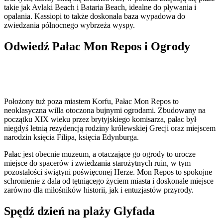
takie jak Avlaki Beach i Bataria Beach, idealne do pływania i
opalania. Kassiopi to także doskonała baza wypadowa do
zwiedzania północnego wybrzeża wyspy.
Odwiedź Pałac Mon Repos i Ogrody
Położony tuż poza miastem Korfu, Pałac Mon Repos to
neoklasyczna willa otoczona bujnymi ogrodami. Zbudowany na
początku XIX wieku przez brytyjskiego komisarza, pałac był
niegdyś letnią rezydencją rodziny królewskiej Grecji oraz miejscem
narodzin księcia Filipa, księcia Edynburga.
Pałac jest obecnie muzeum, a otaczające go ogrody to urocze
miejsce do spacerów i zwiedzania starożytnych ruin, w tym
pozostałości świątyni poświęconej Herze. Mon Repos to spokojne
schronienie z dala od tętniącego życiem miasta i doskonałe miejsce
zarówno dla miłośników historii, jak i entuzjastów przyrody.
Spędź dzień na plaży Glyfada