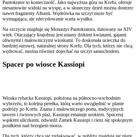
Pantokrator to konieczność. Jako najwyższa góra na Korfu, oferuje
niesamowite widoki na wyspę, a w słoneczny dzień można dostrzec
nawet fragmenty Albanii. Wędrówka na szczyt może być
wymagająca, ale zdecydowanie warta wysiłku.
Na szczycie znajduje się Monastyr Pantokratora, datowany na XIV
wiek. Otaczający krajobraz jest usiany dzikimi kwiatami, gajami
oliwnymi i malowniczymi wioskami. To doskonała ucieczka do
bardziej surowej, naturalnej strony Korfu. Dla tych, którzy nie chcą
wędrować, można również dojechać na szczyt samochodem.
Spacer po wiosce Kassiopi
Wioska rybacka Kassiopi, położona na północno-wschodnim
wybrzeżu, to kolejna perełka, którą warto uwzględnić w planie
podróży po Korfu. Znana z malowniczego portu, tradycyjnych
tawern i żwirowych plaż, Kassiopi emanuje urokiem. Spaceruj
wąskimi uliczkami, odwiedź Zamek Kassiopi i ciesz się spokojnym
posiłkiem nad brzegiem morza.
Dla tych, którzy chcą się zrelaksować, w pobliżu znajdują się plaże