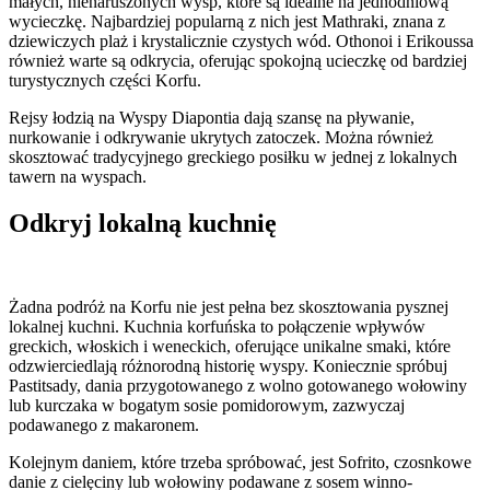
małych, nienaruszonych wysp, które są idealne na jednodniową
wycieczkę. Najbardziej popularną z nich jest Mathraki, znana z
dziewiczych plaż i krystalicznie czystych wód. Othonoi i Erikoussa
również warte są odkrycia, oferując spokojną ucieczkę od bardziej
turystycznych części Korfu.
Rejsy łodzią na Wyspy Diapontia dają szansę na pływanie,
nurkowanie i odkrywanie ukrytych zatoczek. Można również
skosztować tradycyjnego greckiego posiłku w jednej z lokalnych
tawern na wyspach.
Odkryj lokalną kuchnię
Żadna podróż na Korfu nie jest pełna bez skosztowania pysznej
lokalnej kuchni. Kuchnia korfuńska to połączenie wpływów
greckich, włoskich i weneckich, oferujące unikalne smaki, które
odzwierciedlają różnorodną historię wyspy. Koniecznie spróbuj
Pastitsady, dania przygotowanego z wolno gotowanego wołowiny
lub kurczaka w bogatym sosie pomidorowym, zazwyczaj
podawanego z makaronem.
Kolejnym daniem, które trzeba spróbować, jest Sofrito, czosnkowe
danie z cielęciny lub wołowiny podawane z sosem winno-