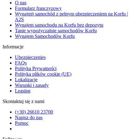
O nas
Formularz franczyzowy
Wynajmij samochód z pełnym ubezpieczeniem na Korfu |
A2S
Wynajem samochodu na Korfu bez depozytu
Tanie wypożyczalnie samochodów Korfu
Wynajem Samochodów Korfu
Informacje
Ubezpieczenies
FAQs
Polityka Prywatności
Polityka plików cookie (UE)
Lokalizacje
Warunki i zasady
Leasing
Skontaktuj się z nami
(+30) 26610 23700
Napisz do nas
Pomoc