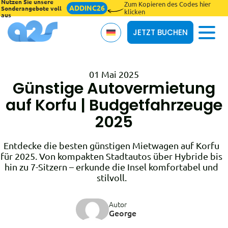
Nutzen Sie unsere
Zum Kopieren des Codes hier
ADDINC26
Sonderangebote voll
klicken
aus
JETZT BUCHEN
01 Mai 2025
Über uns
Günstige Autovermietung
auf Korfu | Budgetfahrzeuge
Allgemeine Geschäftsbedingungen
2025
Blog
Entdecke die besten günstigen Mietwagen auf Korfu
Versicherungen
für 2025. Von kompakten Stadtautos über Hybride bis
hin zu 7-Sitzern – erkunde die Insel komfortabel und
Online-Check-in
stilvoll.
Autor
George